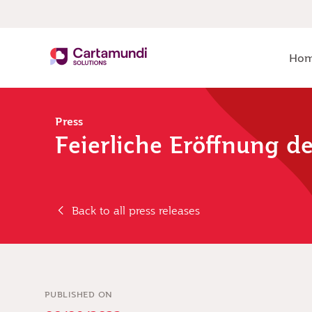
Ho
Press
Feierliche Eröffnung d
Back to all press releases
PUBLISHED ON