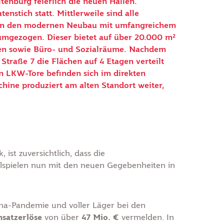
tenburg feierlich die neuen Hallen.
tenstich statt. Mittlerweile sind alle
 in den modernen Neubau mit umfangreichem
umgezogen. Dieser bietet auf über 20.000 m²
hen sowie Büro- und Sozialräume. Nachdem
 Straße 7 die Flächen auf 4 Etagen verteilt
en LKW-Tore befinden sich im direkten
hine produziert am alten Standort weiter,
 ist zuversichtlich, dass die
lspielen nun mit den neuen Gegebenheiten in
na-Pandemie und voller Läger bei den
satzerlöse
von über
47 Mio. €
vermelden. In