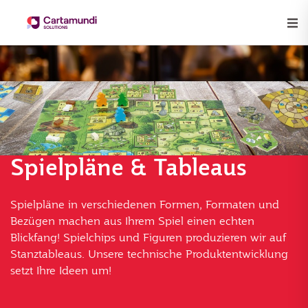
Spielpläne & Tableaus
Spielpläne in verschiedenen Formen, Formaten und
Bezügen machen aus Ihrem Spiel einen echten
Blickfang! Spielchips und Figuren produzieren wir auf
Stanztableaus. Unsere technische Produktentwicklung
setzt Ihre Ideen um!